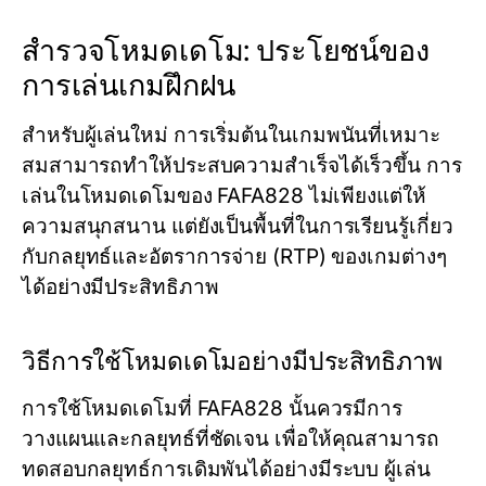
สำรวจโหมดเดโม: ประโยชน์ของ
การเล่นเกมฝึกฝน
สำหรับผู้เล่นใหม่ การเริ่มต้นในเกมพนันที่เหมาะ
สมสามารถทำให้ประสบความสำเร็จได้เร็วขึ้น การ
เล่นในโหมดเดโมของ FAFA828 ไม่เพียงแต่ให้
ความสนุกสนาน แต่ยังเป็นพื้นที่ในการเรียนรู้เกี่ยว
กับกลยุทธ์และอัตราการจ่าย (RTP) ของเกมต่างๆ
ได้อย่างมีประสิทธิภาพ
วิธีการใช้โหมดเดโมอย่างมีประสิทธิภาพ
การใช้โหมดเดโมที่ FAFA828 นั้นควรมีการ
วางแผนและกลยุทธ์ที่ชัดเจน เพื่อให้คุณสามารถ
ทดสอบกลยุทธ์การเดิมพันได้อย่างมีระบบ ผู้เล่น