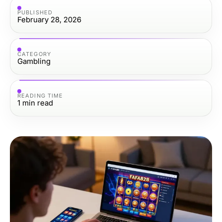
PUBLISHED
February 28, 2026
CATEGORY
Gambling
READING TIME
1
min read