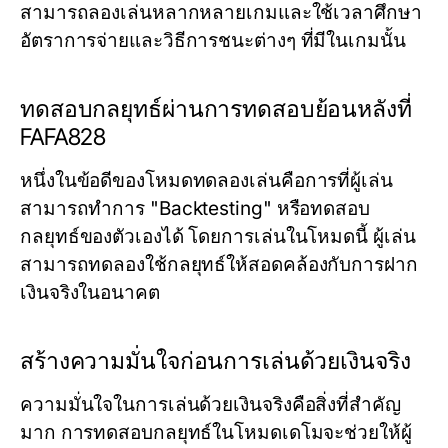
สามารถลองเล่นหลากหลายเกมและใช้เวลาศึกษา
อัตราการจ่ายและวิธีการชนะต่างๆ ที่มีในเกมนั้น
ทดสอบกลยุทธ์ผ่านการทดสอบย้อนหลังที่
FAFA828
หนึ่งในข้อดีของโหมดทดลองเล่นคือการที่ผู้เล่น
สามารถทำการ "Backtesting" หรือทดสอบ
กลยุทธ์ของตัวเองได้ โดยการเล่นในโหมดนี้ ผู้เล่น
สามารถทดลองใช้กลยุทธ์ให้สอดคล้องกับการฝาก
เงินจริงในอนาคต
สร้างความมั่นใจก่อนการเล่นด้วยเงินจริง
ความมั่นใจในการเล่นด้วยเงินจริงคือสิ่งที่สำคัญ
มาก การทดสอบกลยุทธ์ในโหมดเดโมจะช่วยให้ผู้