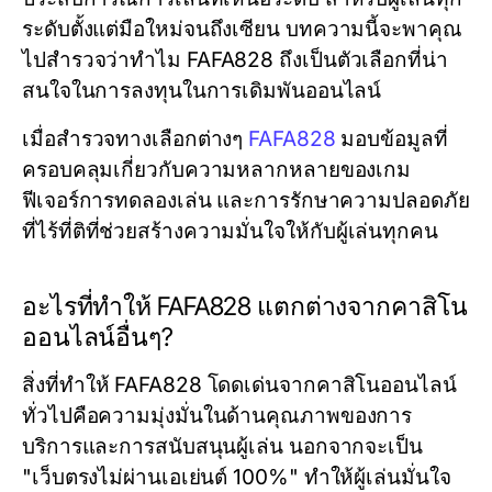
ระดับตั้งแต่มือใหม่จนถึงเซียน บทความนี้จะพาคุณ
ไปสำรวจว่าทำไม FAFA828 ถึงเป็นตัวเลือกที่น่า
สนใจในการลงทุนในการเดิมพันออนไลน์
เมื่อสำรวจทางเลือกต่างๆ
FAFA828
มอบข้อมูลที่
ครอบคลุมเกี่ยวกับความหลากหลายของเกม
ฟีเจอร์การทดลองเล่น และการรักษาความปลอดภัย
ที่ไร้ที่ติที่ช่วยสร้างความมั่นใจให้กับผู้เล่นทุกคน
อะไรที่ทำให้ FAFA828 แตกต่างจากคาสิโน
ออนไลน์อื่นๆ?
สิ่งที่ทำให้ FAFA828 โดดเด่นจากคาสิโนออนไลน์
ทั่วไปคือความมุ่งมั่นในด้านคุณภาพของการ
บริการและการสนับสนุนผู้เล่น นอกจากจะเป็น
"เว็บตรงไม่ผ่านเอเย่นต์ 100%" ทำให้ผู้เล่นมั่นใจ