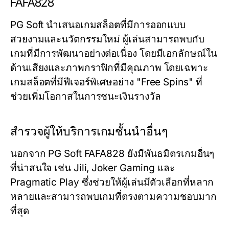
FAFA828
PG Soft นำเสนอเกมสล็อตที่มีการออกแบบ
สวยงามและนวัตกรรมใหม่ ผู้เล่นสามารถพบกับ
เกมที่มีการพัฒนาอย่างต่อเนื่อง โดยมีเอกลักษณ์ใน
ด้านเสียงและภาพกราฟิกที่มีคุณภาพ โดยเฉพาะ
เกมสล็อตที่มีฟีเจอร์พิเศษอย่าง "Free Spins" ที่
ช่วยเพิ่มโอกาสในการชนะเงินรางวัล
สำรวจผู้ให้บริการเกมชั้นนำอื่นๆ
นอกจาก PG Soft FAFA828 ยังมีพันธมิตรเกมอื่นๆ
ที่น่าสนใจ เช่น Jili, Joker Gaming และ
Pragmatic Play ซึ่งช่วยให้ผู้เล่นมีตัวเลือกที่หลาก
หลายและสามารถพบเกมที่ตรงตามความชอบมาก
ที่สุด