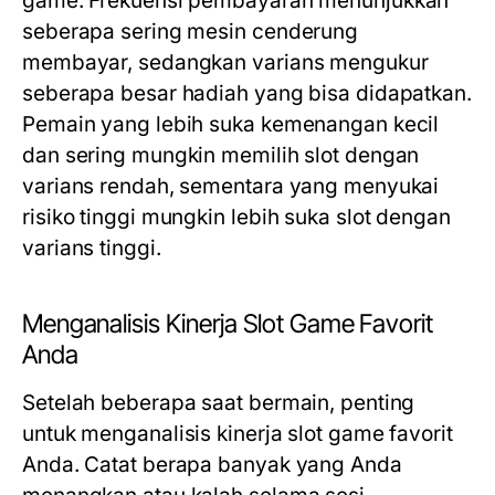
game. Frekuensi pembayaran menunjukkan
seberapa sering mesin cenderung
membayar, sedangkan varians mengukur
seberapa besar hadiah yang bisa didapatkan.
Pemain yang lebih suka kemenangan kecil
dan sering mungkin memilih slot dengan
varians rendah, sementara yang menyukai
risiko tinggi mungkin lebih suka slot dengan
varians tinggi.
Menganalisis Kinerja Slot Game Favorit
Anda
Setelah beberapa saat bermain, penting
untuk menganalisis kinerja slot game favorit
Anda. Catat berapa banyak yang Anda