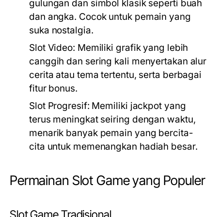
gulungan dan simbol klasik seperti buah
dan angka. Cocok untuk pemain yang
suka nostalgia.
Slot Video:
Memiliki grafik yang lebih
canggih dan sering kali menyertakan alur
cerita atau tema tertentu, serta berbagai
fitur bonus.
Slot Progresif:
Memiliki jackpot yang
terus meningkat seiring dengan waktu,
menarik banyak pemain yang bercita-
cita untuk memenangkan hadiah besar.
Permainan Slot Game yang Populer
Slot Game Tradisional