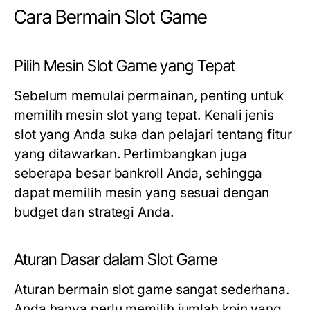
Cara Bermain Slot Game
Pilih Mesin Slot Game yang Tepat
Sebelum memulai permainan, penting untuk
memilih mesin slot yang tepat. Kenali jenis
slot yang Anda suka dan pelajari tentang fitur
yang ditawarkan. Pertimbangkan juga
seberapa besar bankroll Anda, sehingga
dapat memilih mesin yang sesuai dengan
budget dan strategi Anda.
Aturan Dasar dalam Slot Game
Aturan bermain slot game sangat sederhana.
Anda hanya perlu memilih jumlah koin yang