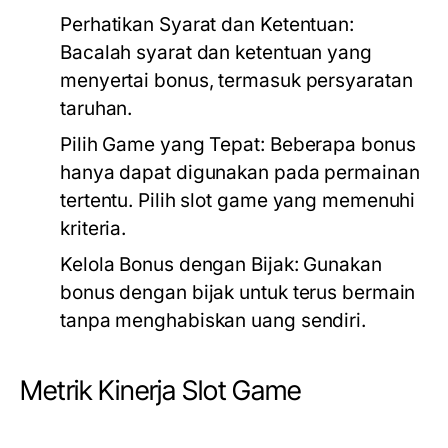
Perhatikan Syarat dan Ketentuan:
Bacalah syarat dan ketentuan yang
menyertai bonus, termasuk persyaratan
taruhan.
Pilih Game yang Tepat:
Beberapa bonus
hanya dapat digunakan pada permainan
tertentu. Pilih slot game yang memenuhi
kriteria.
Kelola Bonus dengan Bijak:
Gunakan
bonus dengan bijak untuk terus bermain
tanpa menghabiskan uang sendiri.
Metrik Kinerja Slot Game