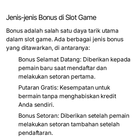
Jenis-jenis Bonus di Slot Game
Bonus adalah salah satu daya tarik utama
dalam slot game. Ada berbagai jenis bonus
yang ditawarkan, di antaranya:
Bonus Selamat Datang:
Diberikan kepada
pemain baru saat mendaftar dan
melakukan setoran pertama.
Putaran Gratis:
Kesempatan untuk
bermain tanpa menghabiskan kredit
Anda sendiri.
Bonus Setoran:
Diberikan setelah pemain
melakukan setoran tambahan setelah
pendaftaran.