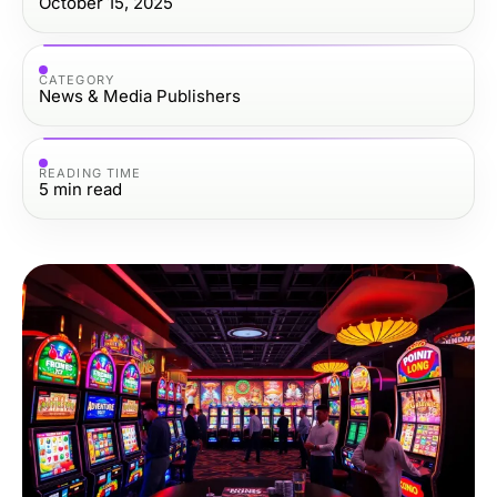
October 15, 2025
CATEGORY
News & Media Publishers
READING TIME
5
min read