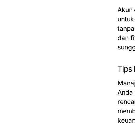
Akun 
untuk
tanpa
dan f
sungg
Tips
Manaj
Anda 
renca
memba
keuan