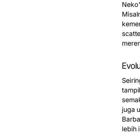
Neko"
Misal
kemen
scatt
meren
Evol
Seiri
tampi
semak
juga 
Barba
lebih 