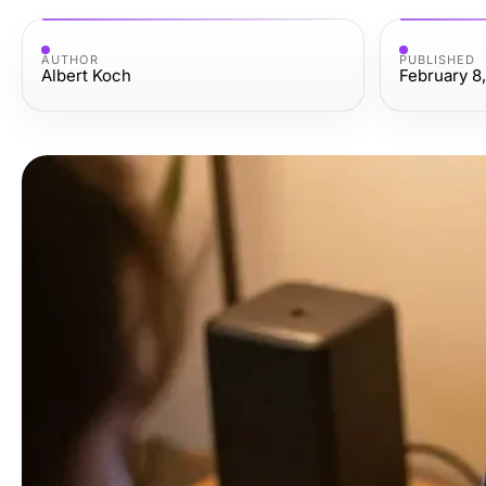
AUTHOR
PUBLISHED
Albert Koch
February 8