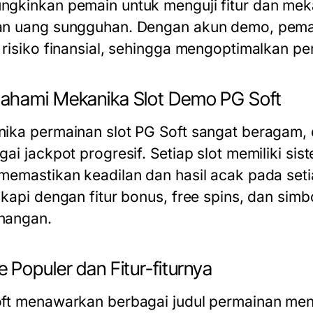
gkinkan pemain untuk menguji fitur dan mek
n uang sungguhan. Dengan akun demo, pemain 
 risiko finansial, sehingga mengoptimalkan 
hami Mekanika Slot Demo PG Soft
ika permainan slot PG Soft sangat beragam, d
gai jackpot progresif. Setiap slot memiliki 
memastikan keadilan dan hasil acak pada setiap
gkapi dengan fitur bonus, free spins, dan si
nangan.
 Populer dan Fitur-fiturnya
ft menawarkan berbagai judul permainan men