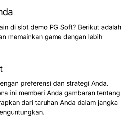
nda
 di slot demo PG Soft? Berikut adalah
dan memainkan game dengan lebih
t
engan preferensi dan strategi Anda.
arena ini memberi Anda gambaran tentang
apkan dari taruhan Anda dalam jangka
menguntungkan.