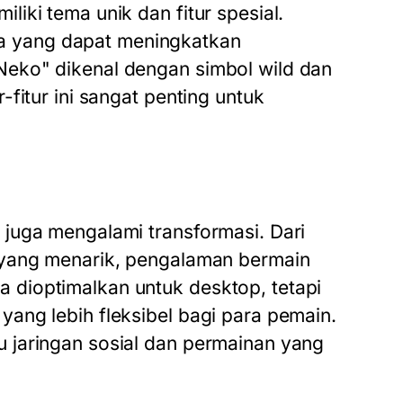
iki tema unik dan fitur spesial.
 yang dapat meningkatkan
Neko" dikenal dengan simbol wild dan
fitur ini sangat penting untuk
juga mengalami transformasi. Dari
 yang menarik, pengalaman bermain
dioptimalkan untuk desktop, tetapi
ang lebih fleksibel bagi para pemain.
 jaringan sosial dan permainan yang