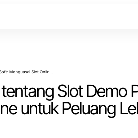
Wawasan Strategis tentang Slot Demo PG Soft: Menguasai Slot Online untuk Peluang Lebih Baik di 2026
tentang Slot Demo P
ine untuk Peluang Le