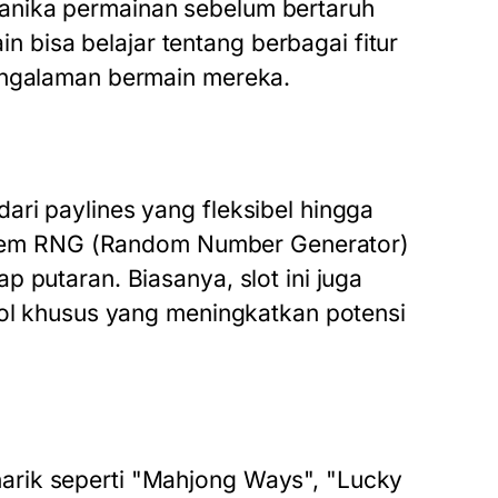
anika permainan sebelum bertaruh
bisa belajar tentang berbagai fitur
pengalaman bermain mereka.
ari paylines yang fleksibel hingga
sistem RNG (Random Number Generator)
 putaran. Biasanya, slot ini juga
mbol khusus yang meningkatkan potensi
arik seperti "Mahjong Ways", "Lucky