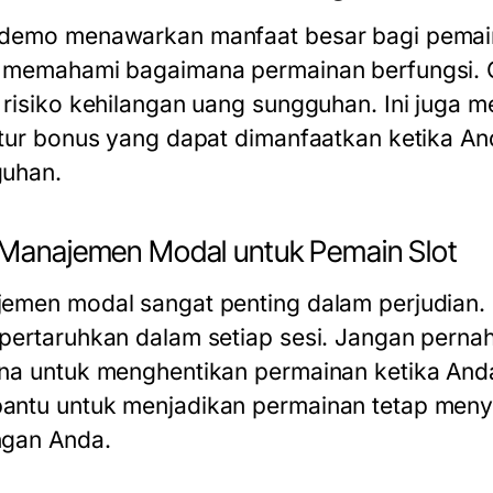
demo menawarkan manfaat besar bagi pemain
 memahami bagaimana permainan berfungsi. C
 risiko kehilangan uang sungguhan. Ini juga 
itur bonus yang dapat dimanfaatkan ketika A
uhan.
 Manajemen Modal untuk Pemain Slot
emen modal sangat penting dalam perjudian. S
pertaruhkan dalam setiap sesi. Jangan pernah 
na untuk menghentikan permainan ketika Anda
ntu untuk menjadikan permainan tetap men
gan Anda.