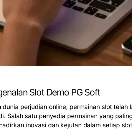
enalan Slot Demo PG Soft
 dunia perjudian online, permainan slot telah 
di. Salah satu penyedia permainan yang paling
adirkan inovasi dan kejutan dalam setiap slot